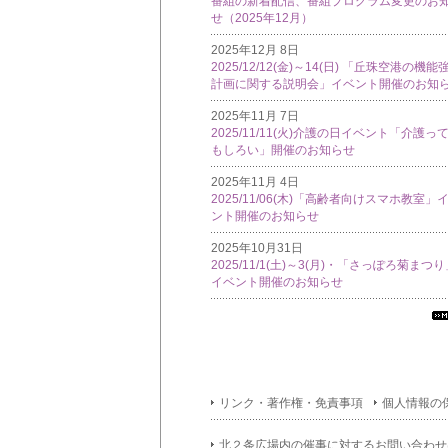
番組の新着配信、番組プログラム変更のお
せ（2025年12月）
2025年12月 8日
2025/12/12(金)～14(日) 「丘珠空港の機能
計画に関する説明会」イベント開催のお知
2025年11月 7日
2025/11/11(火)介護の日イベント「介護っ
もしろい」開催のお知らせ
2025年11月 4日
2025/11/06(木)「高齢者向けスマホ教室」
ント開催のお知らせ
2025年10月31日
2025/11/1(土)～3(月)・「さっぽろ菊まつ
イベント開催のお知らせ
す
て
イ
フ
メ
リンク・著作権・免責事項
個人情報の
シ
ン
北２条広場内の催事に対するお問い合わせ
覧