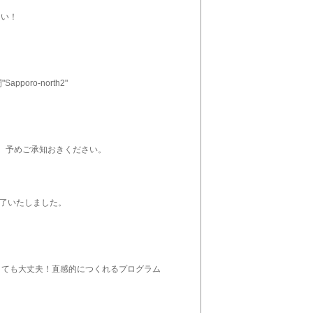
さい！
ro-north2"
、予めご承知おきください。
を終了いたしました。
くても大丈夫！直感的につくれるプログラム