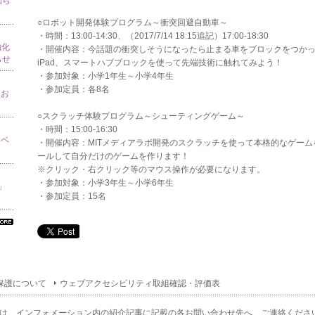
知ら
○ロボット開発体験プログラム～衝突回避自動車～
・時間：13:00-14:30、（2017/7/14 18:15追記）17:00-18:30
強化
・開催内容：今話題の衝突しそうになったら止まる車をブロックをつか
らせ
iPad、スマートハブブロックを使って先端技術に触れてみよう！
・参加対象：小学1年生～小学4年生
・参加定員：各8名
てお
○スクラッチ体験プログラム～シューティングゲーム～
・時間：15:00-16:30
イベ
・開催内容：MITメディアラボ開発のスクラッチを使って本格的なゲー
ールして自分だけのゲームを作ります！
※クリック・右クリック等のマウス操作が必要になります。
・参加対象：小学3年生～小学6年生
り」
・参加定員：15名
べ
の
ン
ォ
ー
保護について
ウェブアクセシビリティ取組確認・評価表
ョ
一
は、インフォメーション内の紹介記事に記載の各お問い合わせ先へ、ご連絡くださ