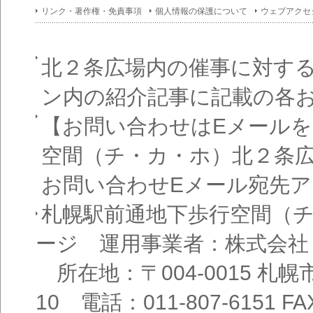
イン
リンク・著作権・免責事項
個人情報の保護について
ウェブアクセ
フォ
メー
ショ
ン一
覧
北２条広場内の催事に対す
ン内の紹介記事に記載の各
【お問い合わせはEメール
空間（チ・カ・ホ）北２条
お問い合わせEメール宛先
札幌駅前通地下歩行空間（
ージ 運用事業者：株式会社
所在地：〒004-0015 札
10 電話：011-807-6151 FAX