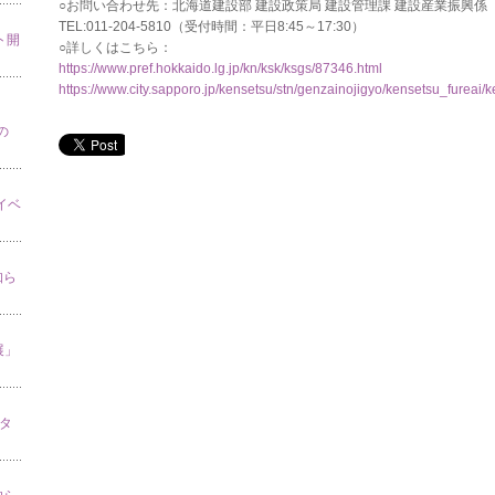
○お問い合わせ先：北海道建設部 建設政策局 建設管理課 建設産業振興係
TEL:011-204-5810（受付時間：平日8:45～17:30）
ト開
○詳しくはこちら：
https://www.pref.hokkaido.lg.jp/kn/ksk/ksgs/87346.html
https://www.city.sapporo.jp/kensetsu/stn/genzainojigyo/kensetsu_fureai/k
の
」イベ
知ら
展」
スタ