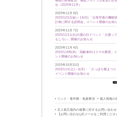
番組の新着配信、番組プログラム変更のお
せ（2025年12月）
2025年12月 8日
2025/12/12(金)～14(日) 「丘珠空港の機能
計画に関する説明会」イベント開催のお知
2025年11月 7日
2025/11/11(火)介護の日イベント「介護っ
もしろい」開催のお知らせ
2025年11月 4日
2025/11/06(木)「高齢者向けスマホ教室」
ント開催のお知らせ
2025年10月31日
2025/11/1(土)～3(月)・「さっぽろ菊まつ
イベント開催のお知らせ
す
て
イ
リンク・著作権・免責事項
個人情報の
フ
メ
シ
北２条広場内の催事に対するお問い合わせ
ン
【お問い合わせはEメールをご利用くださ
覧