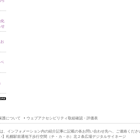
知ら
強化
らせ
てお
イベ
り」
べ
の
ン
保護について
ウェブアクセシビリティ取組確認・評価表
ォ
ー
ョ
は、インフォメーション内の紹介記事に記載の各お問い合わせ先へ、ご連絡くださ
一
い】札幌駅前通地下歩行空間（チ・カ・ホ）北２条広場デジタルサイネージ