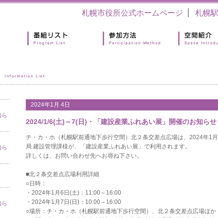
札幌市役所公式ホームページ
札幌
2024年1月 4日
知ら
2024/1/6(土)～7(日)・「建設産業ふれあい展」開催のお知らせ
チ・カ・ホ（札幌駅前通地下歩行空間）北２条交差点広場は、2024年1月6
局 建設管理課様が、「建設産業ふれあい展」で利用されます。
知ら
詳しくは、お問い合わせ先へお尋ね下さい。
■北２条交差点広場利用詳細
○日時：
・2024年1月6日(土)：11:00～16:00
・2024年1月7日(日)：10:00～16:00
知ら
○場所：チ・カ・ホ（札幌駅前通地下歩行空間）、北２条交差点広場ほか