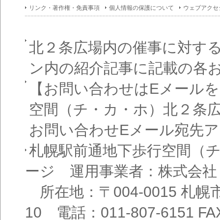
イン
リンク・著作権・免責事項
個人情報の保護について
ウェブアクセ
フォ
メー
ショ
ン一
覧
北２条広場内の催事に対す
ン内の紹介記事に記載の各
【お問い合わせはEメール
空間（チ・カ・ホ）北２条
お問い合わせEメール宛先
札幌駅前通地下歩行空間（
ージ 運用事業者：株式会社
所在地：〒004-0015 札
10 電話：011-807-6151 FAX