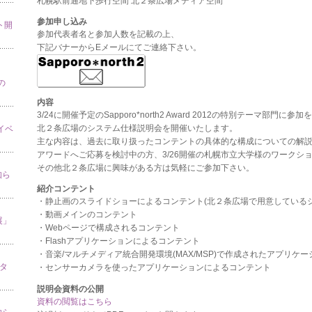
札幌駅前通地下歩行空間 北２条広場メディア空間
参加申し込み
ト開
参加代表者名と参加人数を記載の上、
下記バナーからEメールにてご連絡下さい。
の
内容
3/24に開催予定のSapporo*north2 Award 2012の特別テーマ部
北２条広場のシステム仕様説明会を開催いたします。
」イベ
主な内容は、過去に取り扱ったコンテントの具体的な構成についての解
アワードへご応募を検討中の方、3/26開催の札幌市立大学様のワークシ
その他北２条広場に興味がある方は気軽にご参加下さい。
知ら
紹介コンテント
・静止画のスライドショーによるコンテント(北２条広場で用意しているシス
・動画メインのコンテント
展」
・Webページで構成されるコンテント
・Flashアプリケーションによるコンテント
・音楽/マルチメディア統合開発環境(MAX/MSP)で作成されたアプリケ
スタ
・センサーカメラを使ったアプリケーションによるコンテント
説明会資料の公開
資料の閲覧はこちら