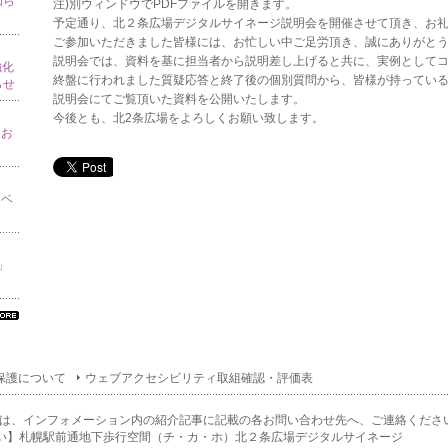
知ら
注)別ウィンドウでPDFファイルを開きます。
予定通り、北２条広場デジタルサイネージ説明会を開催させて頂き、お
ご参加いただきました皆様には、お忙しい中ご足労頂き、誠にありがと
説明会では、資料を基に担当者から説明差し上げると共に、実例として
強化
終盤に行われました質疑応答と終了後の個別質問から、皆様が持っている
らせ
説明会にてご覧頂いた資料を公開いたします。
今後とも、北2条広場をよろしくお願い致します。
てお
イベ
り」
べ
の
ン
保護について
ウェブアクセシビリティ取組確認・評価表
ォ
ー
ョ
は、インフォメーション内の紹介記事に記載の各お問い合わせ先へ、ご連絡くださ
一
い】札幌駅前通地下歩行空間（チ・カ・ホ）北２条広場デジタルサイネージ