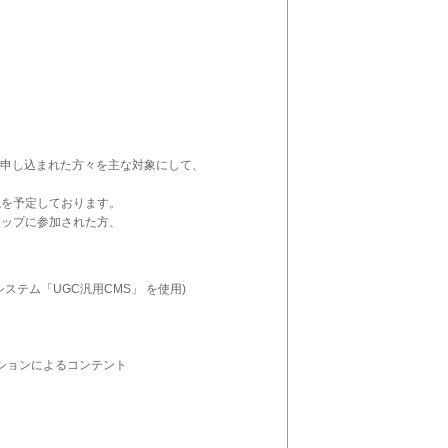
門に参加を申し込まれた方々を主な対象にして、
説を予定しております。
ョップに参加された方、
テム「UGC汎用CMS」 を使用)
ーションによるコンテント