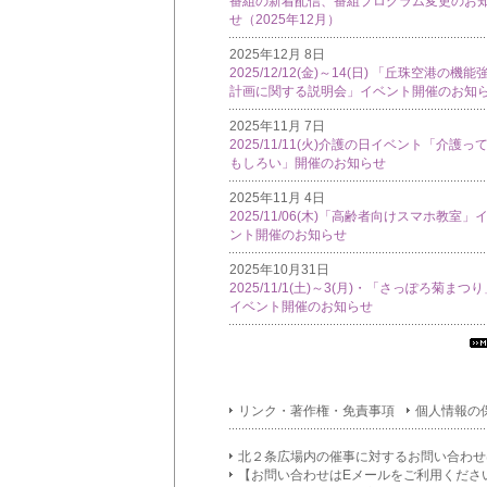
番組の新着配信、番組プログラム変更のお
せ（2025年12月）
2025年12月 8日
2025/12/12(金)～14(日) 「丘珠空港の機能
計画に関する説明会」イベント開催のお知
2025年11月 7日
2025/11/11(火)介護の日イベント「介護っ
もしろい」開催のお知らせ
2025年11月 4日
2025/11/06(木)「高齢者向けスマホ教室」
ント開催のお知らせ
2025年10月31日
2025/11/1(土)～3(月)・「さっぽろ菊まつ
イベント開催のお知らせ
す
て
イ
リンク・著作権・免責事項
個人情報の
フ
メ
シ
北２条広場内の催事に対するお問い合わせ
ン
【お問い合わせはEメールをご利用くださ
覧