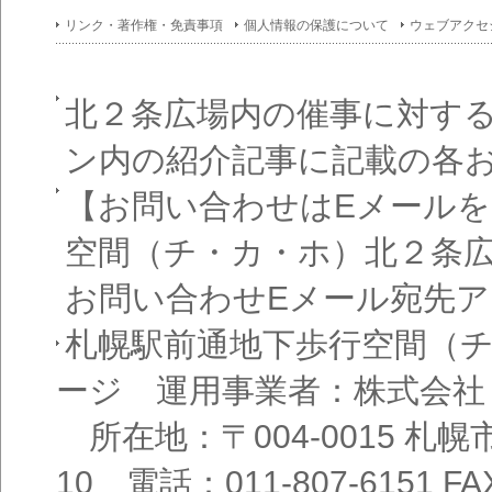
イン
フォ
リンク・著作権・免責事項
個人情報の保護について
ウェブアクセ
メー
ショ
ン一
覧
北２条広場内の催事に対す
ン内の紹介記事に記載の各
【お問い合わせはEメール
空間（チ・カ・ホ）北２条
お問い合わせEメール宛先
札幌駅前通地下歩行空間（
ージ 運用事業者：株式会社
所在地：〒004-0015 札
10 電話：011-807-6151 FAX