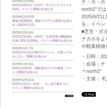
チ・カ・ホ（
2025年12月18日
2025/12/20(土)～21(日)「サイエンスフェスタ
north2"で
2025」イベント開催のお知らせ
2025/6
2025年12月15日
番組の新着配信、番組プログラム変更のお知ら
を」イベン
せ（2025年12月）
■芝生・ボ
2025年12月 8日
2025/12/12(金)～14(日) 「丘珠空港の機能強化
チカホをよ
計画に関する説明会」イベント開催のお知らせ
や観葉植物
2025年11月 7日
2025/11/11(火)介護の日イベント「介護ってお
・日時：2025
もしろい」開催のお知らせ
・会場：チ・
2025年11月 4日
2025/11/06(木)「高齢者向けスマホ教室」イベ
＊north2"
ント開催のお知らせ
・主催： 
2025年10月31日
2025/11/1(土)～3(月)・「さっぽろ菊まつり」
イベント開催のお知らせ
すべ
ての