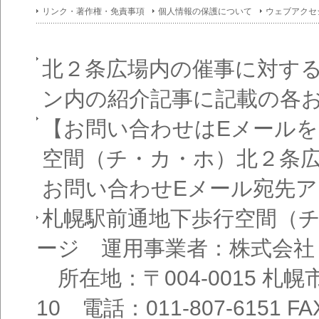
イン
リンク・著作権・免責事項
個人情報の保護について
ウェブアクセ
フォ
メー
ショ
ン一
覧
北２条広場内の催事に対す
ン内の紹介記事に記載の各
【お問い合わせはEメール
空間（チ・カ・ホ）北２条
お問い合わせEメール宛先
札幌駅前通地下歩行空間（
ージ 運用事業者：株式会社
所在地：〒004-0015 札
10 電話：011-807-6151 FAX