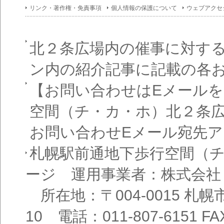
イン
リンク・著作権・免責事項
個人情報の保護について
ウェブアクセ
フォ
メー
ショ
ン一
覧
北２条広場内の催事に対す
ン内の紹介記事に記載の各
【お問い合わせはEメール
空間（チ・カ・ホ）北２条
お問い合わせEメール宛先
札幌駅前通地下歩行空間（
ージ 運用事業者：株式会社
所在地：〒004-0015 札
10 電話：011-807-6151 FAX