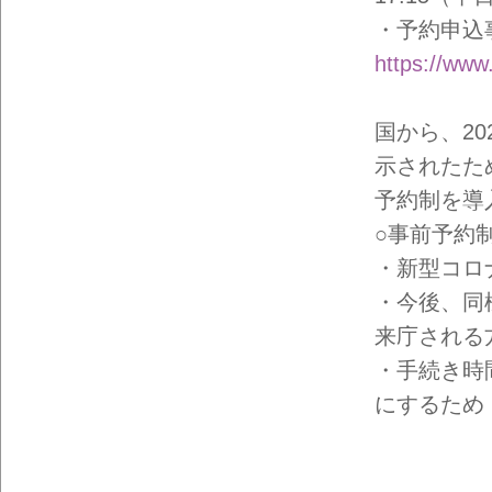
イン
フォ
・予約申込
メー
ショ
https://www
ン一
覧
国から、2
示されたた
予約制を導
○事前予約
・新型コロ
・今後、同
来庁される
・手続き時
にするため