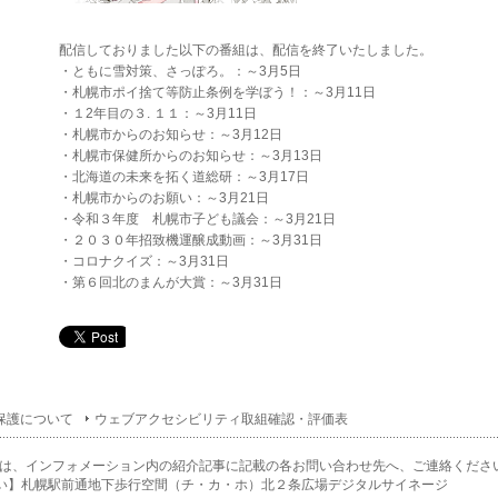
配信しておりました以下の番組は、配信を終了いたしました。
・ともに雪対策、さっぽろ。：～3月5日
・札幌市ポイ捨て等防止条例を学ぼう！：～3月11日
・１2年目の３. １１：～3月11日
・札幌市からのお知らせ：～3月12日
・札幌市保健所からのお知らせ：～3月13日
・北海道の未来を拓く道総研：～3月17日
・札幌市からのお願い：～3月21日
・令和３年度 札幌市子ども議会：～3月21日
・２０３０年招致機運醸成動画：～3月31日
・コロナクイズ：～3月31日
・第６回北のまんが大賞：～3月31日
保護について
ウェブアクセシビリティ取組確認・評価表
は、インフォメーション内の紹介記事に記載の各お問い合わせ先へ、ご連絡くださ
い】札幌駅前通地下歩行空間（チ・カ・ホ）北２条広場デジタルサイネージ