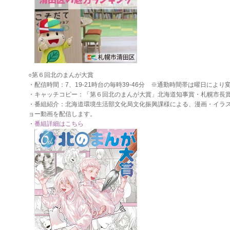
○第６回北のまんが大賞
・配信時間：7、19-21時台の毎時39-46分 ※通勤時間帯は曜日により
・キャッチコピー：「第６回北のまんが大賞」北海道知事賞・札幌市長
・番組紹介：北海道環境生活部文化局文化振興課様による、漫画・イラ
ョー動画を配信します。
・
番組詳細はこちら