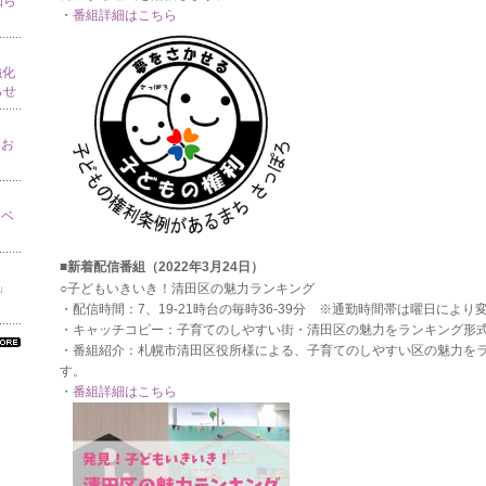
知ら
・
番組詳細はこちら
強化
らせ
てお
イベ
■新着配信番組（2022年3月24日）
り」
○子どもいきいき！清田区の魅力ランキング
・配信時間：7、19-21時台の毎時36-39分 ※通勤時間帯は曜日により
・キャッチコピー：子育てのしやすい街・清田区の魅力をランキング形
・番組紹介：札幌市清田区役所様による、子育てのしやすい区の魅力を
べ
す。
の
・
番組詳細はこちら
ン
ォ
ー
ョ
一