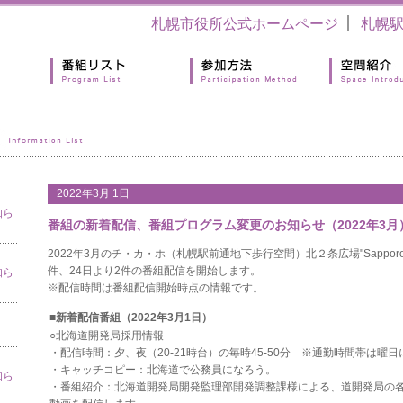
札幌市役所公式ホームページ
札幌
2022年3月 1日
知ら
番組の新着配信、番組プログラム変更のお知らせ（2022年3月
2022年3月のチ・カ・ホ（札幌駅前通地下歩行空間）北２条広場"Sapporo＊
件、24日より2件の番組配信を開始します。
知ら
※配信時間は番組配信開始時点の情報です。
■新着配信番組（2022年3月1日）
○北海道開発局採用情報
・配信時間：夕、夜（20-21時台）の毎時45-50分 ※通勤時間帯は曜
・キャッチコピー：北海道で公務員になろう。
知ら
・番組紹介：北海道開発局開発監理部開発調整課様による、道開発局の