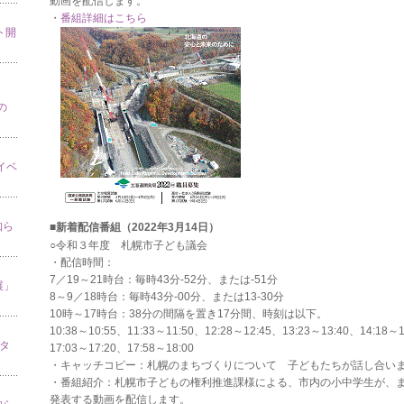
動画を配信します。
・
番組詳細はこちら
ト開
の
」イベ
知ら
■新着配信番組（2022年3月14日）
○令和３年度 札幌市子ども議会
・配信時間：
7／19～21時台：毎時43分-52分、または-51分
展」
8～9／18時台：毎時43分-00分、または13-30分
10時～17時台：38分の間隔を置き17分間、時刻は以下。
10:38～10:55、11:33～11:50、12:28～12:45、13:23～13:40、14:18～
スタ
17:03～17:20、17:58～18:00
・キャッチコピー：札幌のまちづくりについて 子どもたちが話し合い
・番組紹介：札幌市子どもの権利推進課様による、市内の小中学生が、
発表する動画を配信します。