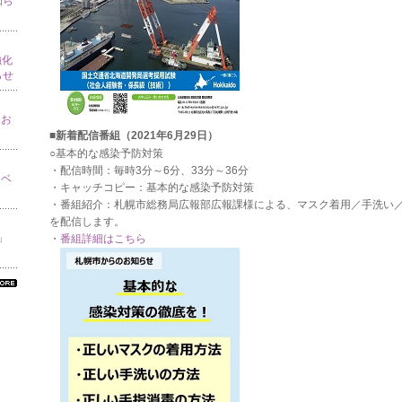
知ら
強化
らせ
てお
■新着配信番組（2021年6月29日）
○基本的な感染予防対策
・配信時間：毎時3分～6分、33分～36分
イベ
・キャッチコピー：基本的な感染予防対策
・番組紹介：札幌市総務局広報部広報課様による、マスク着用／手洗い
を配信します。
り」
・
番組詳細はこちら
べ
の
ン
ォ
ー
ョ
一