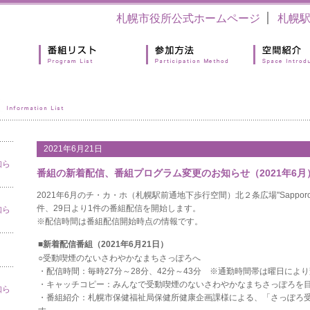
札幌市役所公式ホームページ
札幌
2021年6月21日
知ら
番組の新着配信、番組プログラム変更のお知らせ（2021年6月
2021年6月のチ・カ・ホ（札幌駅前通地下歩行空間）北２条広場"Sapporo＊
件、29日より1件の番組配信を開始します。
知ら
※配信時間は番組配信開始時点の情報です。
■新着配信番組（2021年6月21日）
○受動喫煙のないさわやかなまちさっぽろへ
・配信時間：毎時27分～28分、42分～43分 ※通勤時間帯は曜日によ
・キャッチコピー：みんなで受動喫煙のないさわやかなまちさっぽろを
知ら
・番組紹介：札幌市保健福祉局保健所健康企画課様による、「さっぽろ受