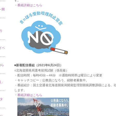
す。
・
番組詳細はこちら
ト開
の
」イベ
知ら
■新着配信番組（2021年6月24日）
○北海道開発局選考採用試験（係長級）
・配信時間：毎時43分～44分 ※通勤時間帯は曜日により変更
・キャッチコピー：公務員になろう、経験者募集中。
展」
・番組紹介：国土交通省北海道開発局開発監理部開発調整課様による、社
します。
・
番組詳細はこちら
スタ