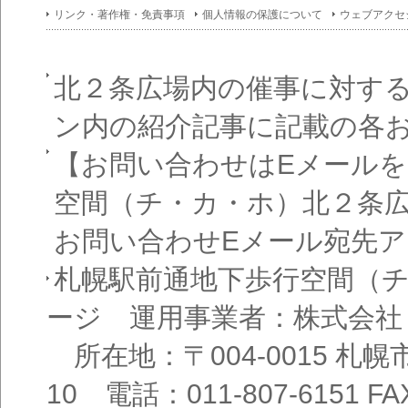
イン
リンク・著作権・免責事項
個人情報の保護について
ウェブアクセ
フォ
メー
ショ
ン一
覧
北２条広場内の催事に対す
ン内の紹介記事に記載の各
【お問い合わせはEメール
空間（チ・カ・ホ）北２条
お問い合わせEメール宛先
札幌駅前通地下歩行空間（
ージ 運用事業者：株式会社
所在地：〒004-0015 札
10 電話：011-807-6151 FAX