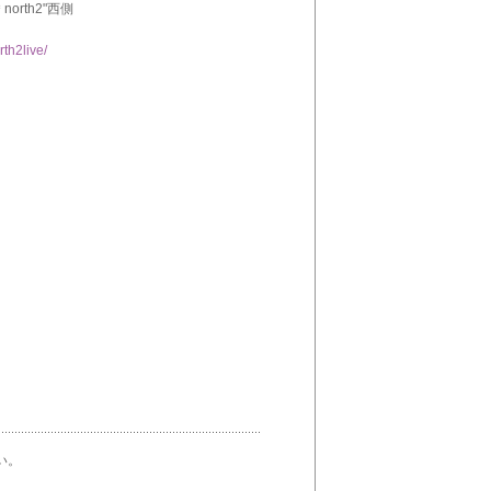
rth2"西側
rth2live/
い。