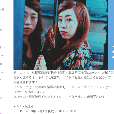
ト開
の
」イベ
知ら
チ・カ・ホ（札幌駅前通地下歩行空間）北２条広場"Sapporo＊north2"で
化を応援するオトキタ（北海道アルバイト情報社）様による音楽ライブ「オトキタpres
展」
が開催されます！
イベントでは、北海道で活躍の実力あるインディーズミュージャンがラ
（MV）も視聴できます。
入場自由・観覧無料イベントですので、どなた様もご来場下さい！
スタ
●イベント詳細
・日時：2019年12月17日(火) 18:00～19:00