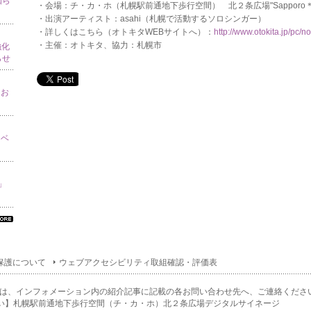
知ら
・会場：チ・カ・ホ（札幌駅前通地下歩行空間） 北２条広場"Sapporo＊no
・出演アーティスト：asahi（札幌で活動するソロシンガー）
・詳しくはこちら（オトキタWEBサイトへ）：
http://www.otokita.jp/pc/no
・主催：オトキタ、協力：札幌市
強化
らせ
てお
イベ
り」
べ
の
ン
保護について
ウェブアクセシビリティ取組確認・評価表
ォ
ー
ョ
は、インフォメーション内の紹介記事に記載の各お問い合わせ先へ、ご連絡くださ
一
い】札幌駅前通地下歩行空間（チ・カ・ホ）北２条広場デジタルサイネージ