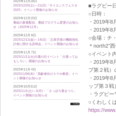
2025年12月18日
■ラグビー
2025/12/20(土)～21(日)「サイエンスフェスタ
2025」イベント開催のお知らせ
○日時：
2025年12月15日
・2019年8
番組の新着配信、番組プログラム変更のお知ら
せ（2025年12月）
・2019年8
2025年12月 8日
○会場：チ・
2025/12/12(金)～14(日) 「丘珠空港の機能強化
計画に関する説明会」イベント開催のお知らせ
＊north2"
2025年11月 7日
○イベント
2025/11/11(火)介護の日イベント「介護ってお
・2019年
もしろい」開催のお知らせ
プ第２戦）
2025年11月 4日
2025/11/06(木)「高齢者向けスマホ教室」イベ
・2019年
ント開催のお知らせ
ップ第３戦
2025年10月31日
2025/11/1(土)～3(月)・「さっぽろ菊まつり」
・ラグビー
イベント開催のお知らせ
○くわしく
すべ
https://www
ての