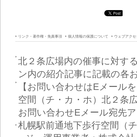
イン
フォ
メー
ショ
ン一
覧
リンク・著作権・免責事項
個人情報の保護について
ウェブアクセ
北２条広場内の催事に対す
ン内の紹介記事に記載の各
【お問い合わせはEメール
空間（チ・カ・ホ）北２条
お問い合わせEメール宛先
札幌駅前通地下歩行空間（