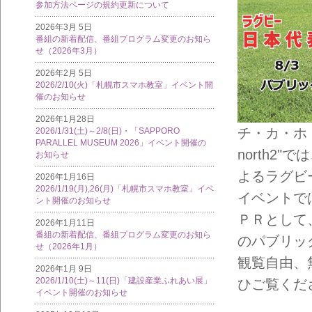
参加方法ページの規約更新について
2026年3月 5日
番組の新着配信、番組プログラム変更のお知ら
せ（2026年3月）
2026年2月 5日
2026/2/10(火)「札幌市スマホ教室」イベント開
催のお知らせ
2026年1月28日
チ・カ・ホ（
2026/1/31(土)～2/8(日)・「SAPPORO
PARALLEL MUSEUM 2026」イベント開催の
north2"
お知らせ
よるラグビ
2026年1月16日
2026/1/19(月),26(月)「札幌市スマホ教室」イベ
イベントで
ント開催のお知らせ
ＰＲとして
2026年1月11日
番組の新着配信、番組プログラム変更のお知ら
のパブリッ
せ（2026年1月）
観覧自由、
2026年1月 9日
2026/1/10(土)～11(日)「建設産業ふれあい展」
ひご覧くだ
イベント開催のお知らせ