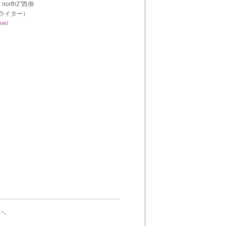
rth2"西側
グライター）
ive/
い。