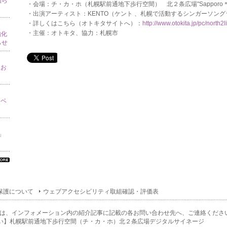
知ら
・会場：チ・カ・ホ（札幌駅前通地下歩行空間） 北２条広場"Sapporo＊no
・出演アーティスト：KENTO（ケント 、札幌で活動するシンガーソン
・詳しくはこちら（オトキタサイトへ）：
http://www.otokita.jp/pc/north2l
・主催：オトキタ、協力：札幌市
強化
らせ
てお
イベ
り」
べ
の
ン
保護について
ウェブアクセシビリティ取組確認・評価表
ォ
ー
ョ
は、インフォメーション内の紹介記事に記載の各お問い合わせ先へ、ご連絡くださ
一
い】札幌駅前通地下歩行空間（チ・カ・ホ）北２条広場デジタルサイネージ