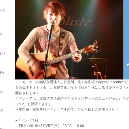
ト開
の
」イベ
知ら
チ・カ・ホ（札幌駅前通地下歩行空間）北２条広場"Sapporo＊north2"で
を応援するオトキタ（北海道アルバイト情報社）様による音楽ライブ「オトキタprese
展」
開催されます！
イベントでは、北海道で活躍の実力あるインディーズミュージャンがラ
（MV）も視聴できます。
入場自由・観覧無料イベントですので、どなた様もご来場下さい！
スタ
●イベント詳細
・日時：2019年6月25日(火) 18:00～19:00