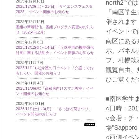
north2
2025年12月18日
2025/12/20(土)～21(日)「サイエンスフェスタ
「南区学生
2025」イベント開催のお知らせ
催されます
2025年12月15日
番組の新着配信、番組プログラム変更のお知ら
イベントで
せ（2025年12月）
南区にある
2025年12月 8日
2025/12/12(金)～14(日) 「丘珠空港の機能強化
示、パネル
計画に関する説明会」イベント開催のお知らせ
プ、札幌軟
2025年11月 7日
2025/11/11(火)介護の日イベント「介護ってお
観覧自由、
もしろい」開催のお知らせ
ひご覧くだ
2025年11月 4日
2025/11/06(木)「高齢者向けスマホ教室」イベ
ント開催のお知らせ
■南区学生
2025年10月31日
○日時：2019
2025/11/1(土)～3(月)・「さっぽろ菊まつり」
イベント開催のお知らせ
○会場：チ
場"Sapporo
すべ
ての
○西側イベ