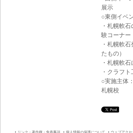
イン
フォ
展示
メー
ショ
○東側イベ
ン一
・札幌軟石
覧
験コーナー
・札幌軟石
たもの）
・札幌軟石
・クラフト
○実施主体
札幌校
リンク・著作権・免責事項
個人情報の保護について
ウェブアクセ