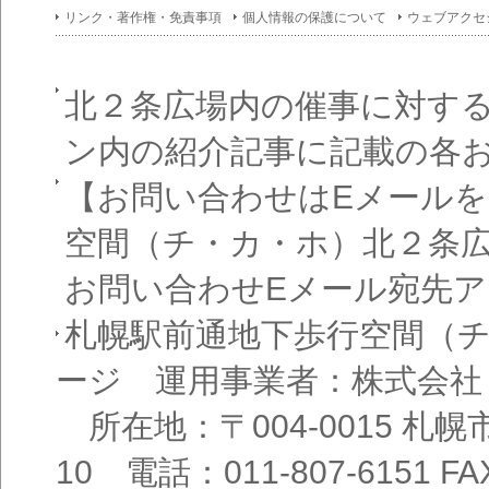
イン
リンク・著作権・免責事項
個人情報の保護について
ウェブアクセ
フォ
メー
ショ
ン一
覧
北２条広場内の催事に対す
ン内の紹介記事に記載の各
【お問い合わせはEメール
空間（チ・カ・ホ）北２条
お問い合わせEメール宛先
札幌駅前通地下歩行空間（
ージ 運用事業者：株式会社
所在地：〒004-0015 札
10 電話：011-807-6151 FAX