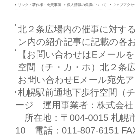
イン
リンク・著作権・免責事項
個人情報の保護について
ウェブアクセ
フォ
メー
ショ
ン一
覧
北２条広場内の催事に対す
ン内の紹介記事に記載の各
【お問い合わせはEメール
空間（チ・カ・ホ）北２条
お問い合わせEメール宛先
札幌駅前通地下歩行空間（
ージ 運用事業者：株式会社
所在地：〒004-0015 札
10 電話：011-807-6151 FAX