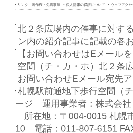
イン
リンク・著作権・免責事項
個人情報の保護について
ウェブアクセ
フォ
メー
ショ
ン一
覧
北２条広場内の催事に対す
ン内の紹介記事に記載の各
【お問い合わせはEメール
空間（チ・カ・ホ）北２条
お問い合わせEメール宛先
札幌駅前通地下歩行空間（
ージ 運用事業者：株式会社
所在地：〒004-0015 札
10 電話：011-807-6151 FAX