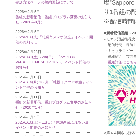
場"Sappo
参加方法ページの規約更新について
り1番組の
2026年3月 5日
番組の新着配信、番組プログラム変更のお知ら
※配信時間
せ（2026年3月）
2026年2月 5日
■新着配信番組（20
2026/2/10(火)「札幌市スマホ教室」イベント開
○モエレ沼芸術花火
催のお知らせ
・配信時間：毎時1
・キャッチコピー
2026年1月28日
・番組紹介：市内
2026/1/31(土)～2/8(日)・「SAPPORO
・
番組詳細はこち
PARALLEL MUSEUM 2026」イベント開催の
お知らせ
2026年1月16日
2026/1/19(月),26(月)「札幌市スマホ教室」イベ
ント開催のお知らせ
2026年1月11日
番組の新着配信、番組プログラム変更のお知ら
せ（2026年1月）
2026年1月 9日
2026/1/10(土)～11(日)「建設産業ふれあい展」
イベント開催のお知らせ
○第４４回さっぽろ