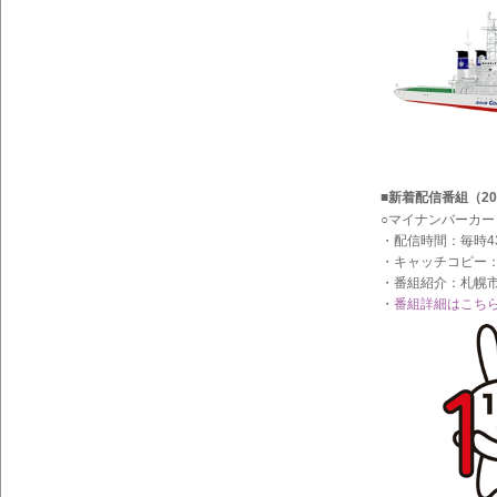
イン
フォ
メー
ショ
ン一
覧
■新着配信番組（20
○マイナンバーカ
・配信時間：毎時4
・キャッチコピー
・番組紹介：札幌
・
番組詳細はこち