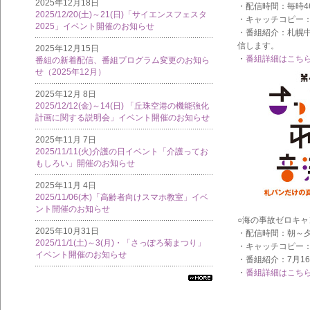
2025年12月18日
・配信時間：毎時4
2025/12/20(土)～21(日)「サイエンスフェスタ
・キャッチコピー：
2025」イベント開催のお知らせ
・番組紹介：札幌
信します。
2025年12月15日
・
番組詳細はこち
番組の新着配信、番組プログラム変更のお知ら
せ（2025年12月）
2025年12月 8日
2025/12/12(金)～14(日) 「丘珠空港の機能強化
計画に関する説明会」イベント開催のお知らせ
2025年11月 7日
2025/11/11(火)介護の日イベント「介護ってお
もしろい」開催のお知らせ
2025年11月 4日
2025/11/06(木)「高齢者向けスマホ教室」イベ
ント開催のお知らせ
○海の事故ゼロキャ
2025年10月31日
・配信時間：朝～夕
2025/11/1(土)～3(月)・「さっぽろ菊まつり」
・キャッチコピー
イベント開催のお知らせ
・番組紹介：7月
・
番組詳細はこち
すべ
ての