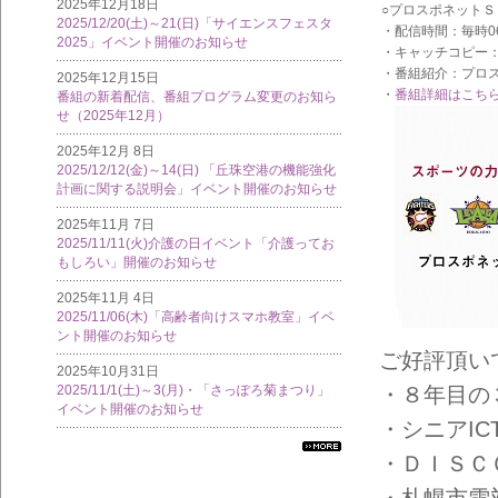
2025年12月18日
○プロスポネット
2025/12/20(土)～21(日)「サイエンスフェスタ
・配信時間：毎時0
2025」イベント開催のお知らせ
・キャッチコピー
・番組紹介：プロ
2025年12月15日
・
番組詳細はこち
番組の新着配信、番組プログラム変更のお知ら
せ（2025年12月）
2025年12月 8日
2025/12/12(金)～14(日) 「丘珠空港の機能強化
計画に関する説明会」イベント開催のお知らせ
2025年11月 7日
2025/11/11(火)介護の日イベント「介護ってお
もしろい」開催のお知らせ
2025年11月 4日
2025/11/06(木)「高齢者向けスマホ教室」イベ
ント開催のお知らせ
ご好評頂い
2025年10月31日
・８年目の３
2025/11/1(土)～3(月)・「さっぽろ菊まつり」
イベント開催のお知らせ
・シニアIC
・ＤＩＳＣ
すべ
ての
・札幌市雪対