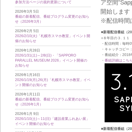
ア空間"Sap
参加方法ページの規約更新について
開始します
2026年3月 5日
番組の新着配信、番組プログラム変更のお知ら
※配信時間
せ（2026年3月）
2026年2月 5日
■新着配信番組（20
2026/2/10(火)「札幌市スマホ教室」イベント開
○８年目の３. １１
催のお知らせ
・配信時間：毎時0
・キャッチコピー
2026年1月28日
・番組紹介：201
2026/1/31(土)～2/8(日)・「SAPPORO
・
番組詳細はこち
PARALLEL MUSEUM 2026」イベント開催の
お知らせ
2026年1月16日
2026/1/19(月),26(月)「札幌市スマホ教室」イベ
ント開催のお知らせ
2026年1月11日
番組の新着配信、番組プログラム変更のお知ら
せ（2026年1月）
2026年1月 9日
2026/1/10(土)～11(日)「建設産業ふれあい展」
イベント開催のお知らせ
■新着配信番組（20