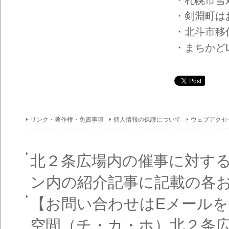
イン
フォ
・剣淵町はお
メー
ショ
・北斗市移
ン一
覧
・まちかどLI
リンク・著作権・免責事項
個人情報の保護について
ウェブアクセ
北２条広場内の催事に対す
ン内の紹介記事に記載の各
【お問い合わせはEメール
空間（チ・カ・ホ）北２条