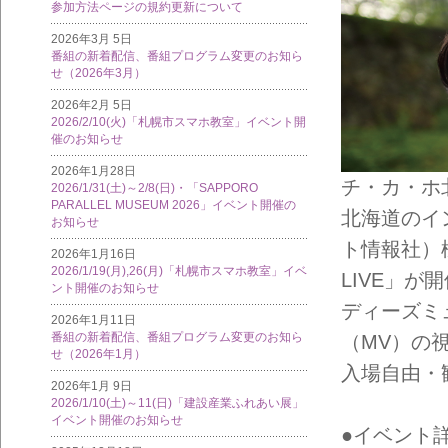
参加方法ページの規約更新について
2026年3月 5日
番組の新着配信、番組プログラム変更のお知ら
せ（2026年3月）
2026年2月 5日
2026/2/10(火)「札幌市スマホ教室」イベント開
催のお知らせ
2026年1月28日
チ・カ・ホ北2
2026/1/31(土)～2/8(日)・「SAPPORO
PARALLEL MUSEUM 2026」イベント開催の
北海道のイ
お知らせ
ト情報社）様に
2026年1月16日
2026/1/19(月),26(月)「札幌市スマホ教室」イベ
LIVE」
ント開催のお知らせ
ディーズミ
2026年1月11日
番組の新着配信、番組プログラム変更のお知ら
（MV）の
せ（2026年1月）
入場自由・
2026年1月 9日
2026/1/10(土)～11(日)「建設産業ふれあい展」
イベント開催のお知らせ
●イベント