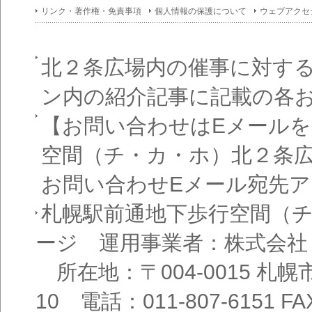
イン
リンク・著作権・免責事項
個人情報の保護について
ウェブアクセ
フォ
メー
ショ
ン一
覧
北２条広場内の催事に対す
ン内の紹介記事に記載の各
【お問い合わせはEメール
空間（チ・カ・ホ）北２条
お問い合わせEメール宛先
札幌駅前通地下歩行空間（
ージ 運用事業者：株式会社
所在地：〒004-0015 札
10 電話：011-807-6151 FAX