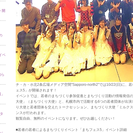
ト開
の
」イベ
知ら
チ・カ・ホ北2条広場メディア空間"Sapporo-north2"では10/22(
ェス5」が開催されます！
展」
イベントでは、若者のまちづくり参加促進とまちづくり活動の情報発信
大使」（まちづくり大使）と、札幌市内で活動する6つの若者団体が出演
り大使と若者団体を交えたトークセッション、まちづくり大使「ミルク
ンスが行われます。
スタ
観覧自由、無料のイベントになります。ぜひお越しください！
■若者の若者によるまちづくりイベント「まちフェス5」イベント詳細