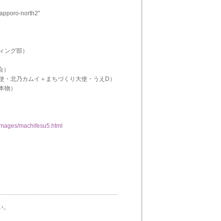
o-north2"
ディング部）
会）
大使・北乃カムイ＋まちづくり大使・うえD）
ス本物）
/images/machifesu5.html
い。