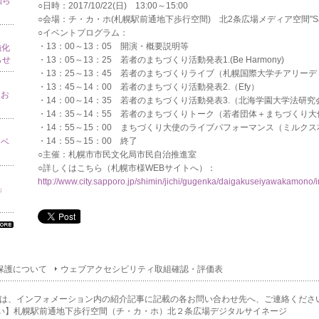
知ら
○日時：2017/10/22(日) 13:00～15:00
○会場：チ・カ・ホ(札幌駅前通地下歩行空間) 北2条広場メディア空間"Sappor
○イベントプログラム：
・13：00～13：05 開演・概要説明等
強化
・13：05～13：25 若者のまちづくり活動発表1.(Be Harmony)
らせ
・13：25～13：45 若者のまちづくりライブ（札幌国際大学チアリー
・13：45～14：00 若者のまちづくり活動発表2.（Efy）
てお
・14：00～14：35 若者のまちづくり活動発表3.（北海学園大学法研究
・14：35～14：55 若者のまちづくりトーク（若者団体＋まちづくり
・14：55～15：00 まちづくり大使のライブパフォーマンス（ミルク
・14：55～15：00 終了
イベ
○主催：札幌市市民文化局市民自治推進室
○詳しくはこちら（札幌市様WEBサイトへ）：
http://www.city.sapporo.jp/shimin/jichi/gugenka/daigakuseiyawakamono
り」
べ
の
ン
保護について
ウェブアクセシビリティ取組確認・評価表
ォ
ー
ョ
は、インフォメーション内の紹介記事に記載の各お問い合わせ先へ、ご連絡くださ
一
い】札幌駅前通地下歩行空間（チ・カ・ホ）北２条広場デジタルサイネージ