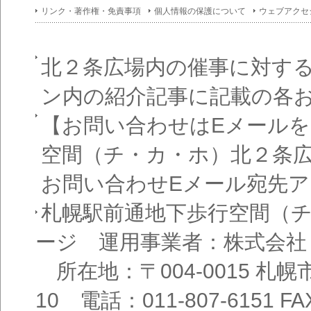
イン
リンク・著作権・免責事項
個人情報の保護について
ウェブアクセ
フォ
メー
ショ
ン一
覧
北２条広場内の催事に対す
ン内の紹介記事に記載の各
【お問い合わせはEメール
空間（チ・カ・ホ）北２条
お問い合わせEメール宛先
札幌駅前通地下歩行空間（
ージ 運用事業者：株式会社
所在地：〒004-0015 札
10 電話：011-807-6151 FAX