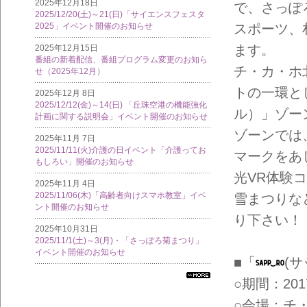
2025年12月18日
で、さっぽ
2025/12/20(土)～21(日)「サイエンスフェスタ
スポーツ、
2025」イベント開催のお知らせ
ます。
2025年12月15日
番組の新着配信、番組プログラム変更のお知ら
チ・カ・ホ北
せ（2025年12月）
トの一環と
2025年12月 8日
2025/12/12(金)～14(日) 「丘珠空港の機能強化
ル）」ゾー
計画に関する説明会」イベント開催のお知らせ
ゾーンでは
2025年11月 7日
2025/11/11(火)介護の日イベント「介護ってお
マークをあ
もしろい」開催のお知らせ
光VR体験
2025年11月 4日
2025/11/06(木)「高齢者向けスマホ教室」イベ
雪まつりな
ント開催のお知らせ
り下さい！
2025年10月31日
2025/11/1(土)～3(月)・「さっぽろ菊まつり」
イベント開催のお知らせ
■「
(
○期間：2017
すべ
ての
○会場：チ