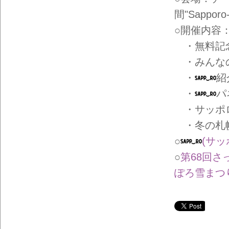
イン
フォ
間"Sapporo
メー
ショ
○開催内容
ン一
覧
・無料記
・みんな
・
紹
・
パ
・サッポロ
・冬の札幌
○
(サッ
○
第68回
ぽろ雪まつり