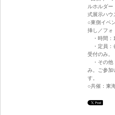
イン
フォ
ルホルダー
メー
ショ
式展示ハウ
ン一
○東側イベ
覧
挿し／フォ
・時間：11:30
・定員：各
受付のみ。
・その他：
み。ご参加
す。
○共催：東