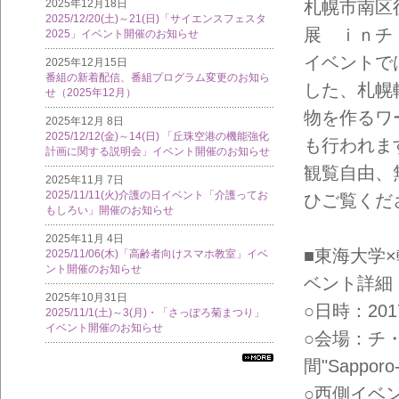
札幌市南区
2025年12月18日
2025/12/20(土)～21(日)「サイエンスフェスタ
展 ｉｎチ
2025」イベント開催のお知らせ
イベントで
2025年12月15日
番組の新着配信、番組プログラム変更のお知ら
した、札幌
せ（2025年12月）
物を作るワ
2025年12月 8日
2025/12/12(金)～14(日) 「丘珠空港の機能強化
も行われま
計画に関する説明会」イベント開催のお知らせ
観覧自由、
2025年11月 7日
2025/11/11(火)介護の日イベント「介護ってお
ひご覧くだ
もしろい」開催のお知らせ
2025年11月 4日
■東海大学
2025/11/06(木)「高齢者向けスマホ教室」イベ
ント開催のお知らせ
ベント詳細
2025年10月31日
○日時：2017
2025/11/1(土)～3(月)・「さっぽろ菊まつり」
イベント開催のお知らせ
○会場：チ
間"Sapporo-
すべ
ての
○西側イベ