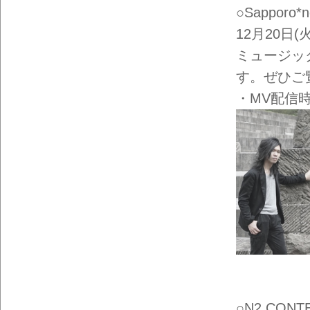
○Sapporo*n
12月20日
ミュージック
す。ぜひご
・MV配信時
○N2 CONT