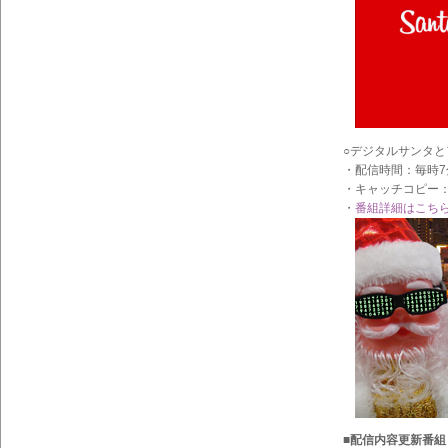
イン
フォ
メー
ショ
ン一
覧
○デジタルサンタ
・配信時間：毎時7
・キャッチコピー
・
番組詳細はこち
■配信内容更新番組