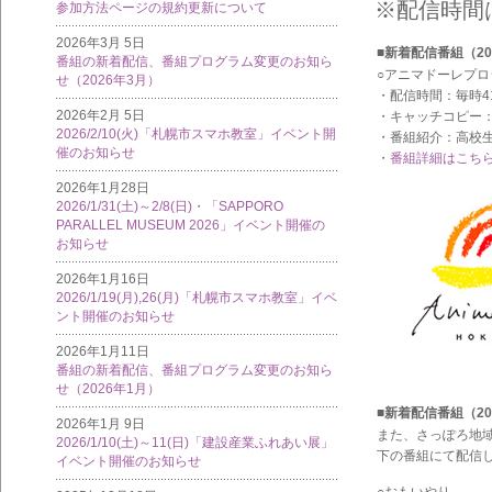
※配信時間
参加方法ページの規約更新について
2026年3月 5日
■新着配信番組（20
番組の新着配信、番組プログラム変更のお知ら
○アニマドーレプロ
せ（2026年3月）
・配信時間：毎時4
2026年2月 5日
・キャッチコピー
2026/2/10(火)「札幌市スマホ教室」イベント開
・番組紹介：高校
催のお知らせ
・
番組詳細はこち
2026年1月28日
2026/1/31(土)～2/8(日)・「SAPPORO
PARALLEL MUSEUM 2026」イベント開催の
お知らせ
2026年1月16日
2026/1/19(月),26(月)「札幌市スマホ教室」イベ
ント開催のお知らせ
2026年1月11日
番組の新着配信、番組プログラム変更のお知ら
せ（2026年1月）
■新着配信番組（20
2026年1月 9日
また、さっぽろ地
2026/1/10(土)～11(日)「建設産業ふれあい展」
下の番組にて配信
イベント開催のお知らせ
○おもいやり