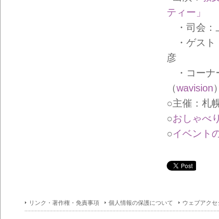
イン
フォ
ティー」
メー
ショ
・司会：
ン一
・ゲスト：
覧
彦
・コーナー
（
wavision
○主催：札
○
おしゃべり
○
イベントの
リンク・著作権・免責事項
個人情報の保護について
ウェブアクセ