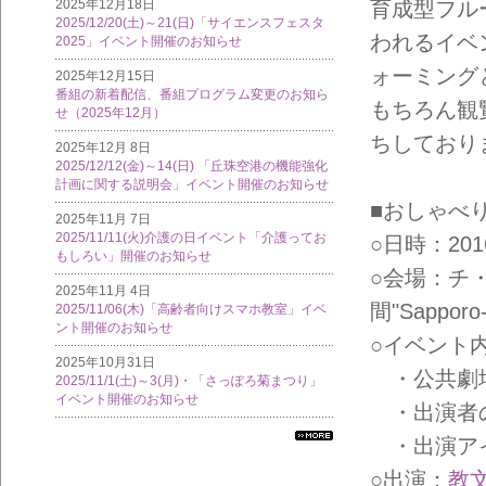
2025年12月18日
育成型フル
2025/12/20(土)～21(日)「サイエンスフェスタ
われるイベ
2025」イベント開催のお知らせ
ォーミング
2025年12月15日
番組の新着配信、番組プログラム変更のお知ら
もちろん観
せ（2025年12月）
ちしており
2025年12月 8日
2025/12/12(金)～14(日) 「丘珠空港の機能強化
計画に関する説明会」イベント開催のお知らせ
■おしゃべ
2025年11月 7日
2025/11/11(火)介護の日イベント「介護ってお
○日時：2016
もしろい」開催のお知らせ
○会場：チ
2025年11月 4日
間"Sapporo
2025/11/06(木)「高齢者向けスマホ教室」イベ
ント開催のお知らせ
○イベント
2025年10月31日
・公共劇場
2025/11/1(土)～3(月)・「さっぽろ菊まつり」
イベント開催のお知らせ
・出演者
・出演アイ
すべ
ての
○出演：
教