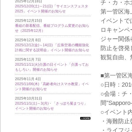
2025年12月18日
チ・カ・ホ北2
2025/12/20(土)～21(日)「サイエンスフェスタ
第一管区海
2025」イベント開催のお知らせ
イベントで
2025年12月15日
番組の新着配信、番組プログラム変更のお知ら
ロキャンペ
せ（2025年12月）
ジャー関係
2025年12月 8日
2025/12/12(金)～14(日) 「丘珠空港の機能強化
防止を啓発
計画に関する説明会」イベント開催のお知らせ
観覧自由、
2025年11月 7日
2025/11/11(火)介護の日イベント「介護ってお
もしろい」開催のお知らせ
■第一管区
2025年11月 4日
○日時：2016
2025/11/06(木)「高齢者向けスマホ教室」イベ
ント開催のお知らせ
○会場：チ
2025年10月31日
間"Sapporo-
2025/11/1(土)～3(月)・「さっぽろ菊まつり」
イベント開催のお知らせ
○イベント
・海難防止
すべ
ての
・ライフジ