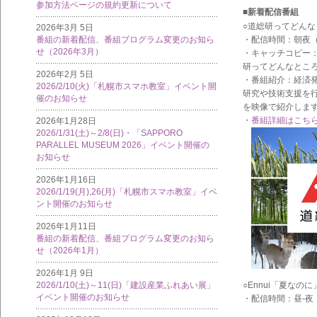
参加方法ページの規約更新について
■新着配信番組
○道総研ってどんな
2026年3月 5日
・配信時間：朝夜（7
番組の新着配信、番組プログラム変更のお知ら
せ（2026年3月）
・キャッチコピー
研ってどんなとこ
2026年2月 5日
・番組紹介：経済
2026/2/10(火)「札幌市スマホ教室」イベント開
研究や技術支援を
催のお知らせ
を映像で紹介しま
・
番組詳細はこち
2026年1月28日
2026/1/31(土)～2/8(日)・「SAPPORO
PARALLEL MUSEUM 2026」イベント開催の
お知らせ
2026年1月16日
2026/1/19(月),26(月)「札幌市スマホ教室」イベ
ント開催のお知らせ
2026年1月11日
番組の新着配信、番組プログラム変更のお知ら
せ（2026年1月）
2026年1月 9日
○Ennui「夏なのに
2026/1/10(土)～11(日)「建設産業ふれあい展」
イベント開催のお知らせ
・配信時間：昼-夜（