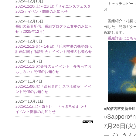
2025年12月18日
・キャッチコピー：
2025/12/20(土)～21(日)「サイエンスフェスタ
オ
2025」イベント開催のお知らせ
・番組紹介：札幌
2025年12月15日
番組の新着配信、番組プログラム変更のお知ら
作した、兄弟ギター
せ（2025年12月）
配信します。
・
番組詳細はこち
2025年12月 8日
2025/12/12(金)～14(日) 「丘珠空港の機能強化
計画に関する説明会」イベント開催のお知らせ
2025年11月 7日
2025/11/11(火)介護の日イベント「介護ってお
もしろい」開催のお知らせ
2025年11月 4日
2025/11/06(木)「高齢者向けスマホ教室」イベ
ント開催のお知らせ
2025年10月31日
2025/11/1(土)～3(月)・「さっぽろ菊まつり」
■配信内容更新番組
イベント開催のお知らせ
○Sapporo*n
7月26日(
すべ
ての
ード）さん