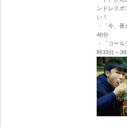
イン
フォ
ンドレスポ
メー
ショ
い！
ン一
覧
・「今、夜
40分
・「コール
時33分～3