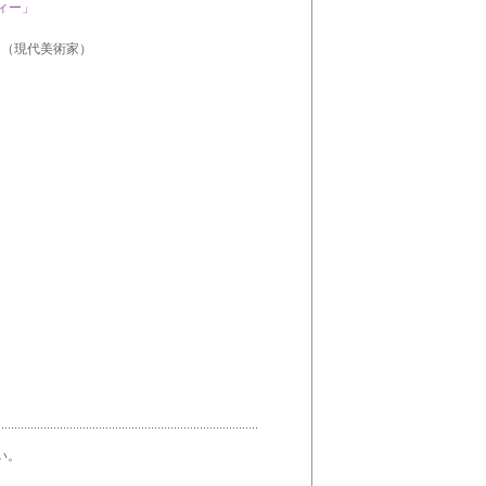
ィー」
（現代美術家）
い。