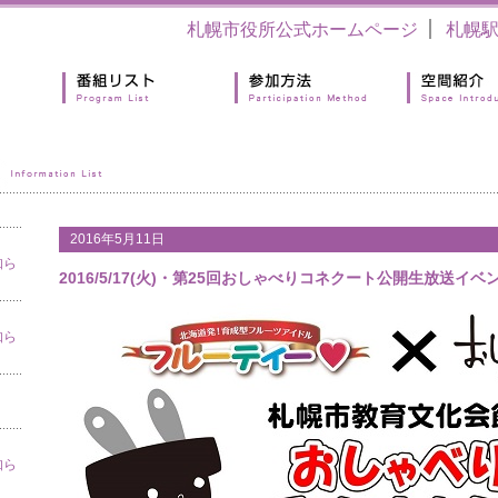
札幌市役所公式ホームページ
札幌
2016年5月11日
知ら
2016/5/17(火)・第25回おしゃべりコネクート公開生放送イ
知ら
知ら