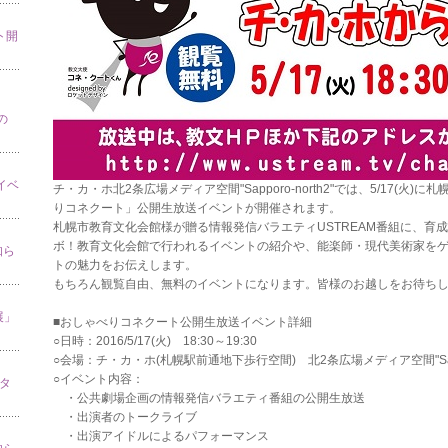
ト開
の
」イベ
チ・カ・ホ北2条広場メディア空間"Sapporo-north2"では、5/17(
りコネクート」公開生放送イベントが開催されます。
札幌市教育文化会館様が贈る情報発信バラエティUSTREAM番組に、育
ボ！教育文化会館で行われるイベントの紹介や、能楽師・現代美術家を
知ら
トの魅力をお伝えします。
もちろん観覧自由、無料のイベントになります。皆様のお越しをお待ち
展」
■おしゃべりコネクート公開生放送イベント詳細
○日時：2016/5/17(火) 18:30～19:30
○会場：チ・カ・ホ(札幌駅前通地下歩行空間) 北2条広場メディア空間"Sappor
○イベント内容：
スタ
・公共劇場企画の情報発信バラエティ番組の公開生放送
・出演者のトークライブ
・出演アイドルによるパフォーマンス