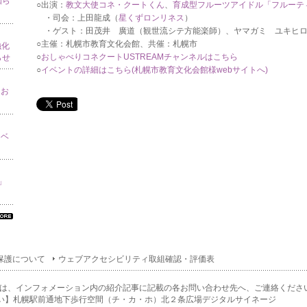
知ら
○出演：
教文大使コネ・クートくん
、
育成型フルーツアイドル「フルーテ
・司会：上田龍成（
星くずロンリネス
）
・ゲスト：田茂井 廣道（観世流シテ方能楽師）、ヤマガミ ユキヒロ
○主催：札幌市教育文化会館、共催：札幌市
強化
○
おしゃべりコネクートUSTREAMチャンネルはこちら
らせ
○
イベントの詳細はこちら(札幌市教育文化会館様webサイトへ)
てお
イベ
り」
べ
の
ン
保護について
ウェブアクセシビリティ取組確認・評価表
ォ
ー
ョ
は、インフォメーション内の紹介記事に記載の各お問い合わせ先へ、ご連絡くださ
一
い】札幌駅前通地下歩行空間（チ・カ・ホ）北２条広場デジタルサイネージ