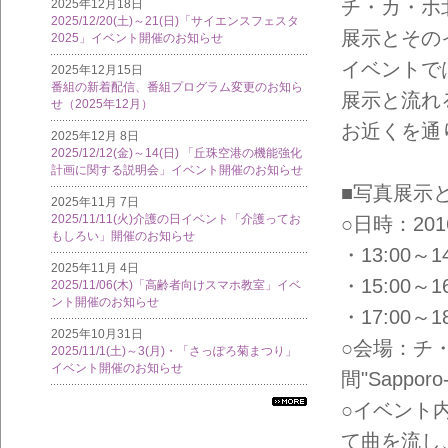
チ・カ・ホ北2
2025年12月18日
2025/12/20(土)～21(日)「サイエンスフェスタ
展示とその
2025」イベント開催のお知らせ
イベントで
2025年12月15日
番組の新着配信、番組プログラム変更のお知ら
展示と流れ
せ（2025年12月）
お近くを通
2025年12月 8日
2025/12/12(金)～14(日) 「丘珠空港の機能強化
計画に関する説明会」イベント開催のお知らせ
■写真展示
2025年11月 7日
2025/11/11(火)介護の日イベント「介護ってお
○日時：201
もしろい」開催のお知らせ
・13:00～14
2025年11月 4日
・15:00～16
2025/11/06(木)「高齢者向けスマホ教室」イベ
ント開催のお知らせ
・17:00～18
2025年10月31日
○会場：チ
2025/11/1(土)～3(月)・「さっぽろ菊まつり」
イベント開催のお知らせ
間"Sapporo-
○イベント
すべ
ての
て曲を流し