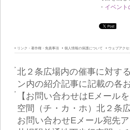
イン
フォ
・
イベントの
メー
ショ
ン一
覧
リンク・著作権・免責事項
個人情報の保護について
ウェブアクセ
北２条広場内の催事に対す
ン内の紹介記事に記載の各
【お問い合わせはEメール
空間（チ・カ・ホ）北２条
お問い合わせEメール宛先