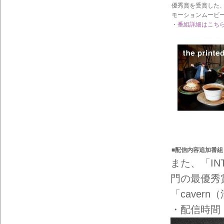
イン
優秀賞を受賞した
フォ
モーションムービ
メー
・
番組詳細はこち
ショ
ン一
覧
■配信内容追加番組
また、「INT
門の最優秀
「caver
・配信時間：