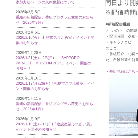
同日より開
参加方法ページの規約更新について
※配信時間
2026年3月 5日
番組の新着配信、番組プログラム変更のお知ら
せ（2026年3月）
■新着配信番組
○「いのち」の問
2026年2月 5日
・配信時間：夕夜（1
2026/2/10(火)「札幌市スマホ教室」イベント開
・キャッチコピー
催のお知らせ
のこと。
2026年1月28日
・番組紹介：札幌
2026/1/31(土)～2/8(日)・「SAPPORO
た、自殺対策の啓
PARALLEL MUSEUM 2026」イベント開催の
お知らせ
・
番組詳細はこち
2026年1月16日
2026/1/19(月),26(月)「札幌市スマホ教室」イベ
ント開催のお知らせ
2026年1月11日
番組の新着配信、番組プログラム変更のお知ら
せ（2026年1月）
2026年1月 9日
2026/1/10(土)～11(日)「建設産業ふれあい展」
イベント開催のお知らせ