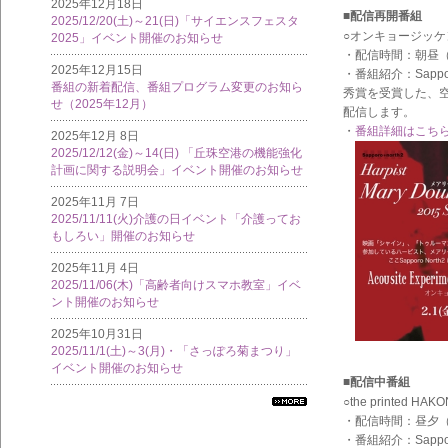
2025年12月18日
■配信再開番組
2025/12/20(土)～21(日)「サイエンスフェスタ
○オンキョージッケン 0
2025」イベント開催のお知らせ
・配信時間：朝昼（
2025年12月15日
・番組紹介：Sappor
番組の新着配信、番組プログラム変更のお知ら
秀賞を受賞した、
せ（2025年12月）
配信します。
・
番組詳細はこち
2025年12月 8日
2025/12/12(金)～14(日) 「丘珠空港の機能強化
計画に関する説明会」イベント開催のお知らせ
2025年11月 7日
2025/11/11(火)介護の日イベント「介護ってお
もしろい」開催のお知らせ
2025年11月 4日
2025/11/06(木)「高齢者向けスマホ教室」イベ
ント開催のお知らせ
2025年10月31日
2025/11/1(土)～3(月)・「さっぽろ菊まつり」
イベント開催のお知らせ
■配信中番組
○the printed HAK
すべ
・配信時間：昼夕（
ての
・番組紹介：Sappor