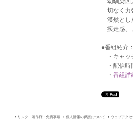
イン
幼馴染四人
フォ
切なく力強
メー
ショ
漠然とした
ン一
覧
疾走感、ア
●番組紹介：Sa
・キャッチコピー
・配信時間
・
番組詳
リンク・著作権・免責事項
個人情報の保護について
ウェブアクセ