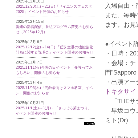
2025年12月18日
入場自由・
2025/12/20(土)～21(日)「サイエンスフェスタ
2025」イベント開催のお知らせ
また、毎時
2025年12月15日
ます。お見
番組の新着配信、番組プログラム変更のお知ら
せ（2025年12月）
2025年12月 8日
●イベント
2025/12/12(金)～14(日) 「丘珠空港の機能強化
・日時：2016
計画に関する説明会」イベント開催のお知らせ
・会場：チ
2025年11月 7日
2025/11/11(火)介護の日イベント「介護ってお
間"Sapporo
もしろい」開催のお知らせ
・出演アー
2025年11月 4日
2025/11/06(木)「高齢者向けスマホ教室」イベ
トキタサイ
ント開催のお知らせ
「THEサ
2025年10月31日
2025/11/1(土)～3(月)・「さっぽろ菊まつり」
早坂コウスケ
イベント開催のお知らせ
ミト(Dr)
すべ
ての