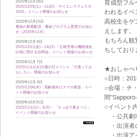
2025年12月18日
育成型フル
2025/12/20(土)～21(日)「サイエンスフェスタ
われるイベ
2025」イベント開催のお知らせ
高校生をゲ
2025年12月15日
番組の新着配信、番組プログラム変更のお知ら
えします。
せ（2025年12月）
もちろん観
2025年12月 8日
2025/12/12(金)～14(日) 「丘珠空港の機能強化
ちしており
計画に関する説明会」イベント開催のお知らせ
2025年11月 7日
2025/11/11(火)介護の日イベント「介護ってお
★おしゃべ
もしろい」開催のお知らせ
○日時：2016
2025年11月 4日
○会場：チ
2025/11/06(木)「高齢者向けスマホ教室」イベ
ント開催のお知らせ
間"Sapporo
2025年10月31日
○イベント
2025/11/1(土)～3(月)・「さっぽろ菊まつり」
イベント開催のお知らせ
・公共劇場
・出演者
すべ
ての
・出演アイ