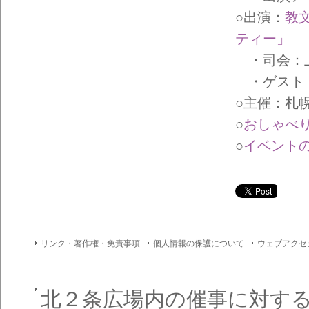
イン
フォ
○出演：
教
メー
ショ
ティー」
ン一
・司会：
覧
・ゲスト：
○主催：札
○
おしゃべり
○
イベントの
リンク・著作権・免責事項
個人情報の保護について
ウェブアクセ
北２条広場内の催事に対す