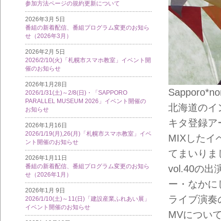
参加方法ページの規約更新について
2026年3月 5日
番組の新着配信、番組プログラム変更のお知ら
せ（2026年3月）
2026年2月 5日
2026/2/10(火)「札幌市スマホ教室」イベント開
催のお知らせ
2026年1月28日
Sapporo*
2026/1/31(土)～2/8(日)・「SAPPORO
PARALLEL MUSEUM 2026」イベント開催の
北海道のイ
お知らせ
キタ登録ア
2026年1月16日
2026/1/19(月),26(月)「札幌市スマホ教室」イベ
MIXしたイベ
ント開催のお知らせ
てまいりま
2026年1月11日
番組の新着配信、番組プログラム変更のお知ら
vol.4
せ（2026年1月）
ー・なかに
2026年1月 9日
ライブ演奏
2026/1/10(土)～11(日)「建設産業ふれあい展」
イベント開催のお知らせ
MVについ