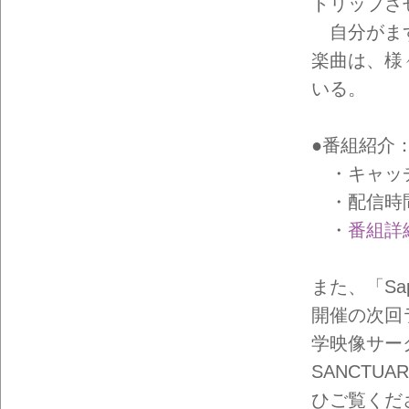
イン
トリップさ
フォ
自分がまず
メー
ショ
楽曲は、様
ン一
覧
いる。
●番組紹介：Sa
・キャッチコピー
・配信時間
・
番組詳
また、「Sap
開催の次回ラ
学映像サーク
SANCT
ひご覧くだ