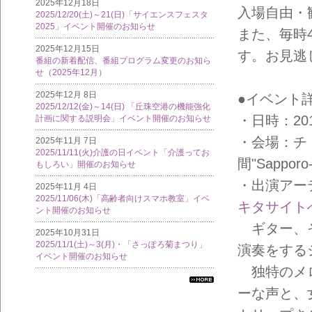
2025年12月18日
入場自由・
2025/12/20(土)～21(日)「サイエンスフェスタ
2025」イベント開催のお知らせ
また、毎時
2025年12月15日
す。お見逃
番組の新着配信、番組プログラム変更のお知ら
せ（2025年12月）
2025年12月 8日
●イベント
2025/12/12(金)～14(日) 「丘珠空港の機能強化
・日時：2016
計画に関する説明会」イベント開催のお知らせ
・会場：チ
2025年11月 7日
2025/11/11(火)介護の日イベント「介護ってお
間"Sapporo
もしろい」開催のお知らせ
・出演アー
2025年11月 4日
2025/11/06(木)「高齢者向けスマホ教室」イベ
キタサイト
ント開催のお知らせ
ギター、そ
2025年10月31日
2025/11/1(土)～3(月)・「さっぽろ菊まつり」
演奏をする
イベント開催のお知らせ
独特のメロ
すべ
ーな声と、
ての