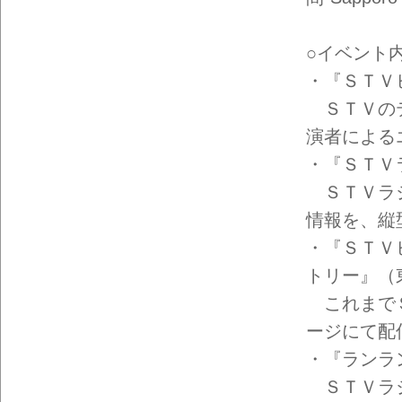
イン
フォ
メー
ショ
○イベント
ン一
覧
・『ＳＴＶ
ＳＴＶのテ
演者による
・『ＳＴＶ
ＳＴＶラジ
情報を、縦
・『ＳＴＶ
トリー』（
これまでＳ
ージにて配
・『ランラ
ＳＴＶラジ