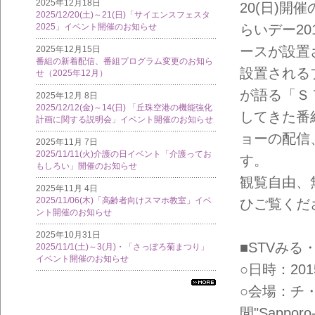
2025年12月18日
20(日)
2025/12/20(土)～21(日)「サイエンスフェスタ
らいデー20
2025」イベント開催のお知らせ
ースが設置
2025年12月15日
番組の新着配信、番組プログラム変更のお知ら
設置される
せ（2025年12月）
が語る「Ｓ
2025年12月 8日
2025/12/12(金)～14(日) 「丘珠空港の機能強化
してきた番
計画に関する説明会」イベント開催のお知らせ
ョーの配信
2025年11月 7日
2025/11/11(火)介護の日イベント「介護ってお
す。
もしろい」開催のお知らせ
観覧自由、
2025年11月 4日
2025/11/06(木)「高齢者向けスマホ教室」イベ
ひご覧くだ
ント開催のお知らせ
2025年10月31日
■STVみ
2025/11/1(土)～3(月)・「さっぽろ菊まつり」
イベント開催のお知らせ
○日時：2015
○会場：チ
すべ
ての
間"Sapporo-