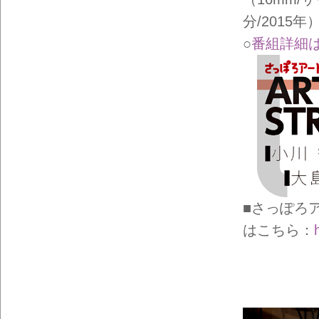
イン
フォ
分/2015年）
メー
ショ
○
番組詳細
ン一
覧
■さっぽろア
はこちら：