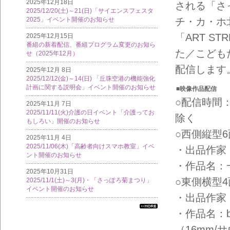
2025年12月18日
される「さ
2025/12/20(土)～21(日)「サイエンスフェスタ
チ・カ・ホ北
2025」イベント開催のお知らせ
「ART S
2025年12月15日
番組の新着配信、番組プログラム変更のお知ら
た／こども
せ（2025年12月）
配信します
2025年12月 8日
2025/12/12(金)～14(日) 「丘珠空港の機能強化
計画に関する説明会」イベント開催のお知らせ
■映像作品配信
○配信時間：
2025年11月 7日
2025/11/11(火)介護の日イベント「介護ってお
除く
もしろい」開催のお知らせ
○西側縦型
2025年11月 4日
2025/11/06(木)「高齢者向けスマホ教室」イベ
・出品作家
ント開催のお知らせ
・作品名：
2025年10月31日
○東側横型
2025/11/1(土)～3(月)・「さっぽろ菊まつり」
イベント開催のお知らせ
・出品作家
・作品名：blu
すべ
ての
（16mm/サ