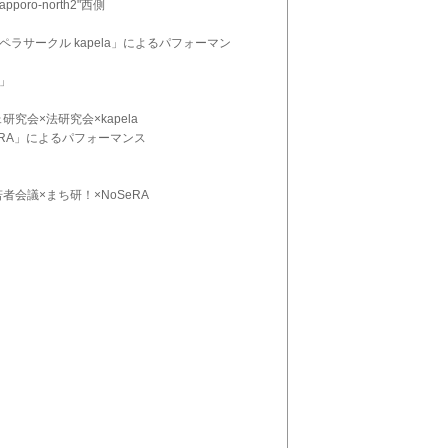
o-north2"西側
ラサークル kapela」によるパフォーマン
」
会×法研究会×kapela
eRA」によるパフォーマンス
会議×まち研！×NoSeRA