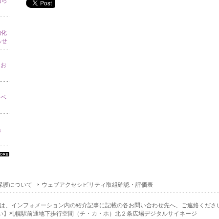
知ら
強化
らせ
てお
イベ
り」
べ
の
ン
保護について
ウェブアクセシビリティ取組確認・評価表
ォ
ー
ョ
は、インフォメーション内の紹介記事に記載の各お問い合わせ先へ、ご連絡くださ
一
い】札幌駅前通地下歩行空間（チ・カ・ホ）北２条広場デジタルサイネージ