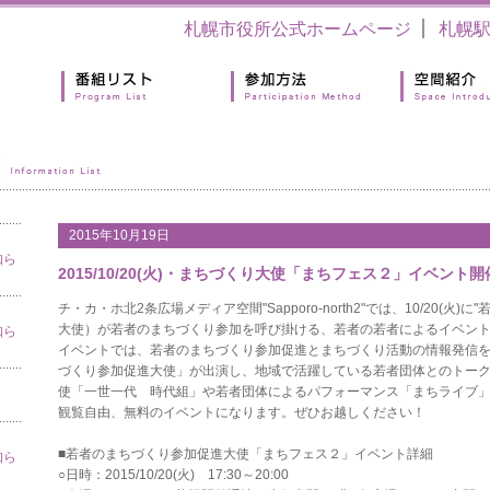
札幌市役所公式ホームページ
札幌
2015年10月19日
知ら
2015/10/20(火)・まちづくり大使「まちフェス２」イベント
チ・カ・ホ北2条広場メディア空間"Sapporo-north2"では、10/20(
大使）が若者のまちづくり参加を呼び掛ける、若者の若者によるイベン
知ら
イベントでは、若者のまちづくり参加促進とまちづくり活動の情報発信
づくり参加促進大使」が出演し、地域で活躍している若者団体とのトー
使「一世一代 時代組」や若者団体によるパフォーマンス「まちライブ
観覧自由、無料のイベントになります。ぜひお越しください！
■若者のまちづくり参加促進大使「まちフェス２」イベント詳細
知ら
○日時：2015/10/20(火) 17:30～20:00