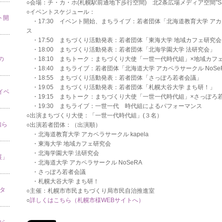
○会場：チ・カ・ホ(札幌駅前通地下歩行空間) 北2条広場メディア空間"Sappor
○イベントスケジュール：
ト開
・17:30 イベント開始、まちライブ：若者団体「北海道教育大学 アカペ
ス
・17:50 まちづくり活動発表：若者団体「東海大学 地域カフェ研究会
・18:00 まちづくり活動発表：若者団体「北海学園大学 法研究会」
の
・18:10 まちトーク：まちづくり大使「一世一代時代組」×地域カフェ研究
・18:40 まちライブ：若者団体「北海道大学 アカペラサークル NoS
・18:55 まちづくり活動発表：若者団体「さっぽろ若者会議」
・19:05 まちづくり活動発表：若者団体「札幌大谷大学 まち研！」
」イベ
・19:15 まちトーク：まちづくり大使「一世一代時代組」×さっぽろ若者
・19:30 まちライブ：一世一代 時代組によるパフォーマンス
○出演まちづくり大使：「一世一代時代組」(３名）
知ら
○出演若者団体：（出演順）
・北海道教育大学 アカペラサークル kapela
・東海大学 地域カフェ研究会
・北海学園大学 法研究会
展」
・北海道大学 アカペラサークル NoSeRA
・さっぽろ若者会議
・札幌大谷大学 まち研！
スタ
○主催：札幌市市民まちづくり局市民自治推進室
○
詳しくはこちら（札幌市様WEBサイトへ）