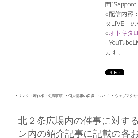
イン
間"Sapporo-
フォ
メー
○配信内容
ショ
ン一
タLIVE
覧
○
オトキタLI
○YouTube
ます。
リンク・著作権・免責事項
個人情報の保護について
ウェブアクセ
北２条広場内の催事に対す
ン内の紹介記事に記載の各