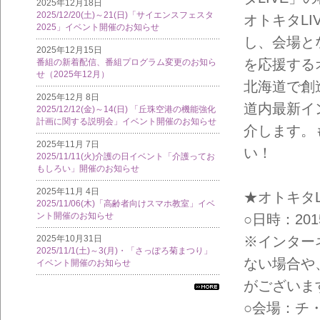
2025年12月18日
2025/12/20(土)～21(日)「サイエンスフェスタ
オトキタL
2025」イベント開催のお知らせ
し、会場と
2025年12月15日
を応援する
番組の新着配信、番組プログラム変更のお知ら
せ（2025年12月）
北海道で創
2025年12月 8日
道内最新イ
2025/12/12(金)～14(日) 「丘珠空港の機能強化
計画に関する説明会」イベント開催のお知らせ
介します。
2025年11月 7日
い！
2025/11/11(火)介護の日イベント「介護ってお
もしろい」開催のお知らせ
2025年11月 4日
★オトキタL
2025/11/06(木)「高齢者向けスマホ教室」イベ
ント開催のお知らせ
○日時：2015
2025年10月31日
※インター
2025/11/1(土)～3(月)・「さっぽろ菊まつり」
ない場合や
イベント開催のお知らせ
がございま
すべ
○会場：チ
ての