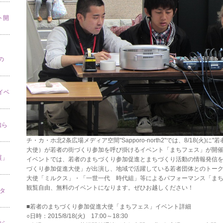
ト開
の
」イベ
知ら
チ・カ・ホ北2条広場メディア空間"Sapporo-north2"では、8/18(火
大使）が若者の街づくり参加を呼び掛けるイベント「まちフェス」が開
展」
イベントでは、若者のまちづくり参加促進とまちづくり活動の情報発信
づくり参加促進大使」が出演し、地域で活躍している若者団体とのトー
大使「ミルクス」・「一世一代 時代組」等によるパフォーマンス「ま
観覧自由、無料のイベントになります。ぜひお越しください！
スタ
■若者のまちづくり参加促進大使「まちフェス」イベント詳細
○日時：2015/8/18(火) 17:00～18:30