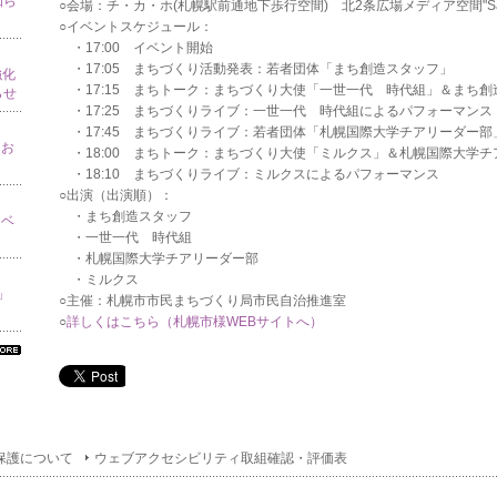
知ら
○会場：チ・カ・ホ(札幌駅前通地下歩行空間) 北2条広場メディア空間"Sappor
○イベントスケジュール：
・17:00 イベント開始
・17:05 まちづくり活動発表：若者団体「まち創造スタッフ」
強化
・17:15 まちトーク：まちづくり大使「一世一代 時代組」＆まち創
らせ
・17:25 まちづくりライブ：一世一代 時代組によるパフォーマンス
・17:45 まちづくりライブ：若者団体「札幌国際大学チアリーダー
てお
・18:00 まちトーク：まちづくり大使「ミルクス」＆札幌国際大学チ
・18:10 まちづくりライブ：ミルクスによるパフォーマンス
○出演（出演順）：
・まち創造スタッフ
イベ
・一世一代 時代組
・札幌国際大学チアリーダー部
・ミルクス
り」
○主催：札幌市市民まちづくり局市民自治推進室
○
詳しくはこちら（札幌市様WEBサイトへ）
べ
の
ン
ォ
ー
ョ
保護について
ウェブアクセシビリティ取組確認・評価表
一