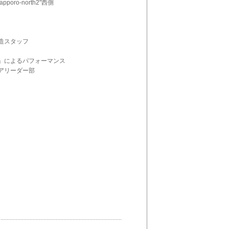
o-north2"西側
造スタッフ
部」によるパフォーマンス
アリーダー部