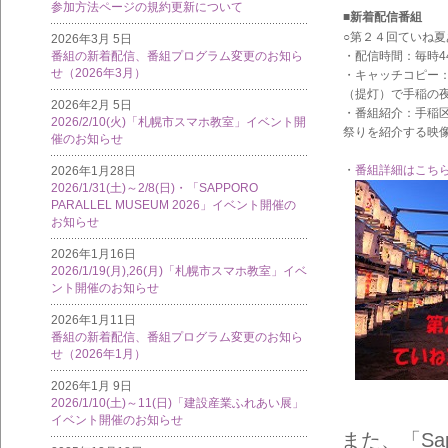
参加方法ページの規約更新について
■新着配信番組
○第２４回ていね夏
2026年3月 5日
・配信時間：毎時4
番組の新着配信、番組プログラム変更のお知ら
せ（2026年3月）
・キャッチコピー
（提灯）で手稲の
2026年2月 5日
・番組紹介：手稲区
2026/2/10(火)「札幌市スマホ教室」イベント開
祭りを紹介する映
催のお知らせ
・
番組詳細はこち
2026年1月28日
2026/1/31(土)～2/8(日)・「SAPPORO
PARALLEL MUSEUM 2026」イベント開催の
お知らせ
2026年1月16日
2026/1/19(月),26(月)「札幌市スマホ教室」イベ
ント開催のお知らせ
2026年1月11日
番組の新着配信、番組プログラム変更のお知ら
せ（2026年1月）
2026年1月 9日
2026/1/10(土)～11(日)「建設産業ふれあい展」
イベント開催のお知らせ
また、「Sap