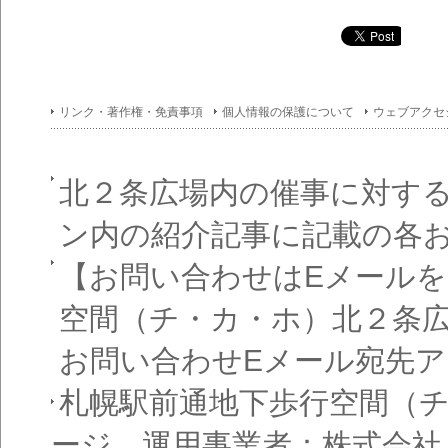
イン
フォ
メー
ショ
ン一
覧
リンク・著作権・免責事項
個人情報の保護について
ウェブアクセ
北２条広場内の催事に対す
ン内の紹介記事に記載の各
【お問い合わせはEメール
空間（チ・カ・ホ）北２条
お問い合わせEメール宛先
札幌駅前通地下歩行空間（
ージ 運用事業者：株式会社