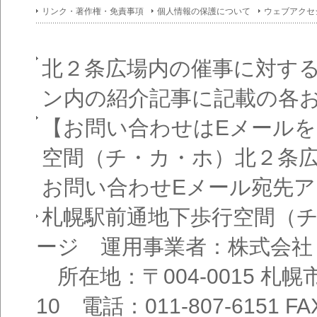
イン
リンク・著作権・免責事項
個人情報の保護について
ウェブアクセ
フォ
メー
ショ
ン一
覧
北２条広場内の催事に対す
ン内の紹介記事に記載の各
【お問い合わせはEメール
空間（チ・カ・ホ）北２条
お問い合わせEメール宛先
札幌駅前通地下歩行空間（
ージ 運用事業者：株式会社
所在地：〒004-0015 札
10 電話：011-807-6151 FAX