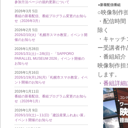
参加方法ページの規約更新について
●新着配信番組
○映像制作
2026年3月 5日
番組の新着配信、番組プログラム変更のお知ら
・配信時間：
せ（2026年3月）
除く
2026年2月 5日
2026/2/10(火)「札幌市スマホ教室」イベント開
・キャッチ
催のお知らせ
ー受講者作
2026年1月28日
2026/1/31(土)～2/8(日)・「SAPPORO
・番組紹介
PARALLEL MUSEUM 2026」イベント開催の
お知らせ
映像制作担
2026年1月16日
します。
2026/1/19(月),26(月)「札幌市スマホ教室」イベ
・
番組詳細
ント開催のお知らせ
2026年1月11日
番組の新着配信、番組プログラム変更のお知ら
せ（2026年1月）
2026年1月 9日
2026/1/10(土)～11(日)「建設産業ふれあい展」
イベント開催のお知らせ