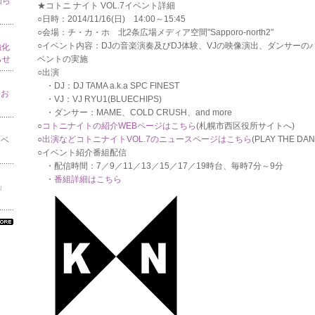
知ら
★コトニ ナイト VOL.7イベント詳細
○日時：2014/11/16(日) 14:00～15:45
○会場：チ・カ・ホ 北2条広場メディア空間"Sapporo-north2"
○イベント内容：DJの音楽演奏及びDJ体験、VJの映像演出、ダンサー
強化
ベントの実施
らせ
○出演
・DJ：DJ TAMA a.k.a SPC FINEST
てお
・VJ：VJ RYU1(BLUECHIPS)
・ダンサー：MAME、COLD CRUSH、and more
○
コトニナイトの紹介WEBページはこちら
(札幌市西区役所サイトへ)
○
出演などコトニナイトVOL.7のニュースページはこちら
(PLAY THE D
イベ
○イベント紹介番組配信
・配信時間：7／9／11／13／15／17／19時台、毎時7分～9分
・
番組詳細はこちら
り」
べ
の
ン
ォ
ー
ョ
一