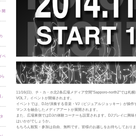
ト開
の
」イベ
知ら
11/16(日)、チ・カ・ホ北2条広場メディア空間"Sapporo-north2"
展」
VOL.7」イベントが開催されます。
イベントでは、DJが演奏する音楽・VJ（ビジュアルジョッキー）が操
マンスを融合したメディアアートが展開されます。
また、広場東側ではDJの体験コーナーも設置されます。DJプレイに興
スタ
はいかがでしょうか。
もちろん観覧・参加は自由、無料です。皆様のお越しをお待ちしており