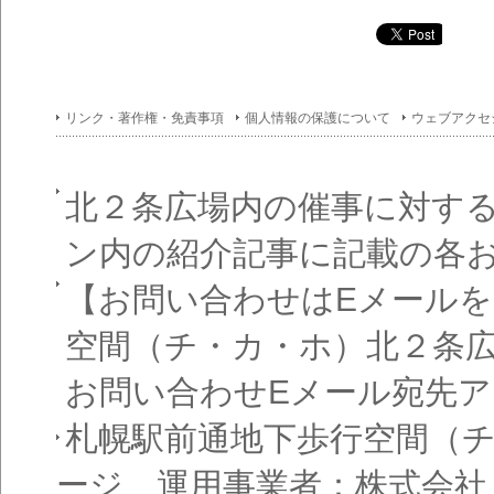
イン
フォ
メー
ショ
ン一
覧
リンク・著作権・免責事項
個人情報の保護について
ウェブアクセ
北２条広場内の催事に対す
ン内の紹介記事に記載の各
【お問い合わせはEメール
空間（チ・カ・ホ）北２条
お問い合わせEメール宛先
札幌駅前通地下歩行空間（
ージ 運用事業者：株式会社