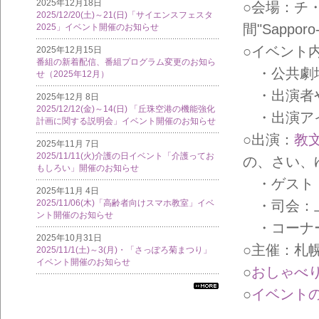
2025年12月18日
○会場：チ
2025/12/20(土)～21(日)「サイエンスフェスタ
間"Sapporo
2025」イベント開催のお知らせ
○イベント
2025年12月15日
番組の新着配信、番組プログラム変更のお知ら
・公共劇場
せ（2025年12月）
・出演者や
2025年12月 8日
2025/12/12(金)～14(日) 「丘珠空港の機能強化
・出演アイ
計画に関する説明会」イベント開催のお知らせ
○出演：
教
2025年11月 7日
2025/11/11(火)介護の日イベント「介護ってお
の、さい、
もしろい」開催のお知らせ
・ゲスト：
2025年11月 4日
2025/11/06(木)「高齢者向けスマホ教室」イベ
・司会：
ント開催のお知らせ
・コーナー
2025年10月31日
○主催：札
2025/11/1(土)～3(月)・「さっぽろ菊まつり」
イベント開催のお知らせ
○
おしゃべり
○
イベントの
すべ
ての