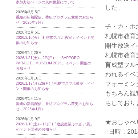
参加方法ページの規約更新について
した。
2026年3月 5日
番組の新着配信、番組プログラム変更のお知ら
せ（2026年3月）
チ・カ・ホ北2
2026年2月 5日
札幌市教育
2026/2/10(火)「札幌市スマホ教室」イベント開
催のお知らせ
開生放送イ
2026年1月28日
札幌市教育
2026/1/31(土)～2/8(日)・「SAPPORO
PARALLEL MUSEUM 2026」イベント開催の
育成型フル
お知らせ
われるイベ
2026年1月16日
フォーミン
2026/1/19(月),26(月)「札幌市スマホ教室」イベ
ント開催のお知らせ
もちろん観
2026年1月11日
ちしており
番組の新着配信、番組プログラム変更のお知ら
せ（2026年1月）
2026年1月 9日
★おしゃべ
2026/1/10(土)～11(日)「建設産業ふれあい展」
イベント開催のお知らせ
○日時：2014