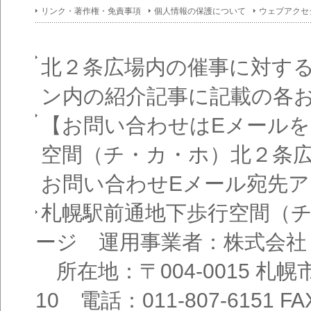
イン
リンク・著作権・免責事項
個人情報の保護について
ウェブアクセ
フォ
メー
ショ
ン一
覧
北２条広場内の催事に対す
ン内の紹介記事に記載の各
【お問い合わせはEメール
空間（チ・カ・ホ）北２条
お問い合わせEメール宛先
札幌駅前通地下歩行空間（
ージ 運用事業者：株式会社
所在地：〒004-0015 札
10 電話：011-807-6151 FAX