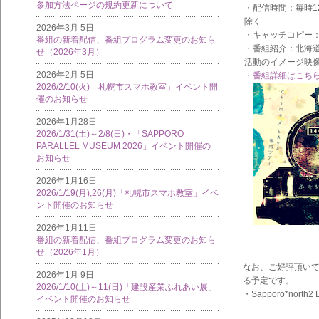
参加方法ページの規約更新について
・配信時間：毎時12
除く
2026年3月 5日
・キャッチコピー：C
番組の新着配信、番組プログラム変更のお知ら
・番組紹介：北海
せ（2026年3月）
活動のイメージ映
2026年2月 5日
・
番組詳細はこち
2026/2/10(火)「札幌市スマホ教室」イベント開
催のお知らせ
2026年1月28日
2026/1/31(土)～2/8(日)・「SAPPORO
PARALLEL MUSEUM 2026」イベント開催の
お知らせ
2026年1月16日
2026/1/19(月),26(月)「札幌市スマホ教室」イベ
ント開催のお知らせ
2026年1月11日
番組の新着配信、番組プログラム変更のお知ら
せ（2026年1月）
なお、ご好評頂いて
2026年1月 9日
る予定です。
2026/1/10(土)～11(日)「建設産業ふれあい展」
・Sapporo*north2 
イベント開催のお知らせ