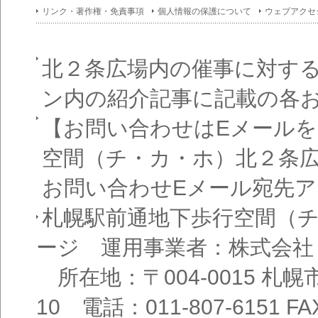
イン
リンク・著作権・免責事項
個人情報の保護について
ウェブアクセ
フォ
メー
ショ
ン一
覧
北２条広場内の催事に対す
ン内の紹介記事に記載の各
【お問い合わせはEメール
空間（チ・カ・ホ）北２条
お問い合わせEメール宛先
札幌駅前通地下歩行空間（
ージ 運用事業者：株式会社
所在地：〒004-0015 札
10 電話：011-807-6151 FAX