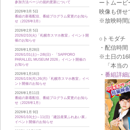
ートムービ
参加方法ページの規約更新について
映像も併せ
2026年3月 5日
番組の新着配信、番組プログラム変更のお知ら
※放映時間
せ（2026年3月）
2026年2月 5日
2026/2/10(火)「札幌市スマホ教室」イベント開
○トモダチ
催のお知らせ
・配信時間：
2026年1月28日
2026/1/31(土)～2/8(日)・「SAPPORO
※土日の1
PARALLEL MUSEUM 2026」イベント開催の
お知らせ
「本当のト
・
番組詳細
2026年1月16日
2026/1/19(月),26(月)「札幌市スマホ教室」イベ
ント開催のお知らせ
2026年1月11日
番組の新着配信、番組プログラム変更のお知ら
せ（2026年1月）
2026年1月 9日
2026/1/10(土)～11(日)「建設産業ふれあい展」
イベント開催のお知らせ