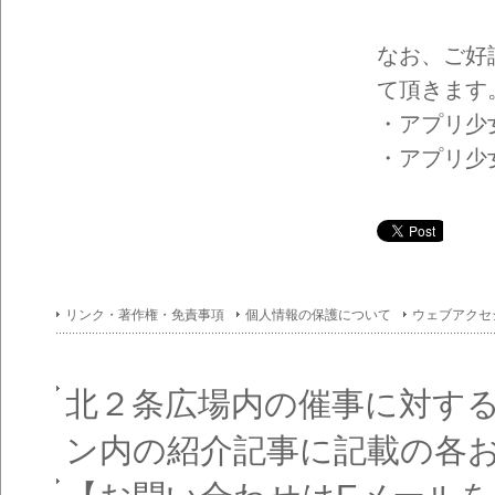
イン
フォ
メー
なお、ご好
ショ
ン一
て頂きます
覧
・アプリ少女(
・アプリ少女
リンク・著作権・免責事項
個人情報の保護について
ウェブアクセ
北２条広場内の催事に対す
ン内の紹介記事に記載の各