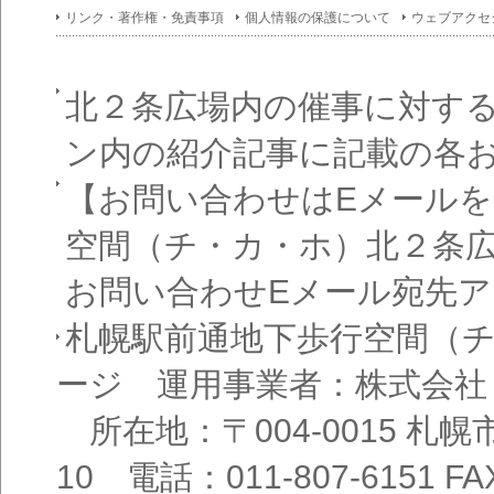
イン
リンク・著作権・免責事項
個人情報の保護について
ウェブアクセ
フォ
メー
ショ
ン一
覧
北２条広場内の催事に対す
ン内の紹介記事に記載の各
【お問い合わせはEメール
空間（チ・カ・ホ）北２条
お問い合わせEメール宛先
札幌駅前通地下歩行空間（
ージ 運用事業者：株式会社
所在地：〒004-0015 札
10 電話：011-807-6151 FAX